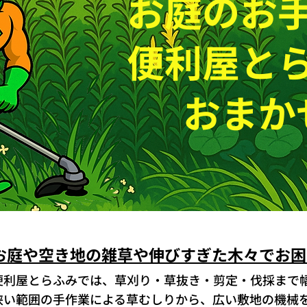
​お庭のお
便利屋と
おまか
お庭や空き地の雑草や伸びすぎた木々でお困
便利屋とらふみでは、草刈り・草抜き・剪定・伐採まで
狭い範囲の手作業による草むしりから、広い敷地の機械