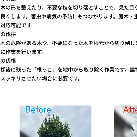
樹木の形を整えたり、不要な枝を切り落とすことで、見た目
を良くします。害虫や病気の予防にもつながります。庭木・
く対応可能です
木の伐採
倒木の危険がある木や、不要になった木を根元から切り倒し
全に作業を行います。
木の伐根
伐採後に残った「根っこ」を地中から取り除く作業です。建
をスッキリさせたい場合に必要です。
​Before
​Aft