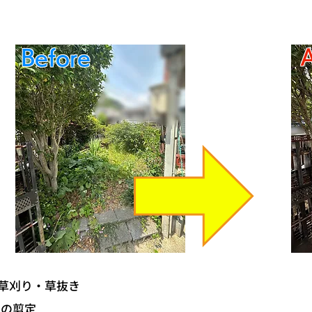
​
​Before
⭐草刈り・草抜き
木の剪定